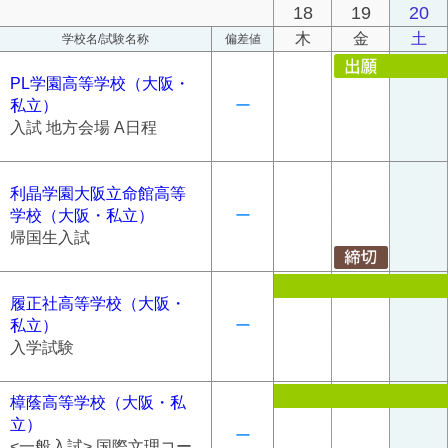
18
19
20
木
金
土
学校名/試験名称
偏差値
PL学園高等学校（大阪・
私立）
ー
入試 地方会場 A日程
利晶学園大阪立命館高等
学校（大阪・私立）
ー
帰国生入試
履正社高等学校（大阪・
私立）
ー
入学試験
樟蔭高等学校（大阪・私
立）
ー
<一般入試> 国際文理コー