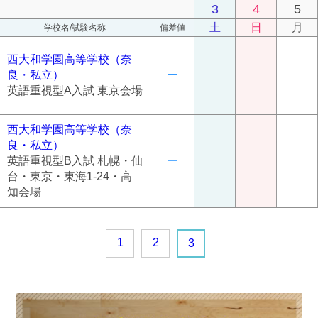
3
4
5
土
日
月
学校名/試験名称
偏差値
西大和学園高等学校（奈
良・私立）
ー
英語重視型A入試 東京会場
西大和学園高等学校（奈
良・私立）
英語重視型B入試 札幌・仙
ー
台・東京・東海1‐24・高
知会場
1
2
3