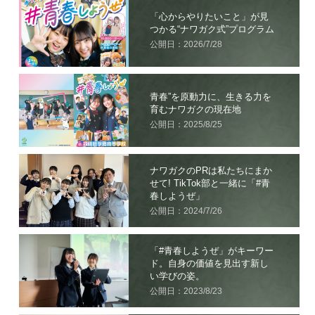
「心からやりたいこと」が見
つかる“ナワガク式”プログラム
公開日：2026/7/28
青春”を原動力に、生きる力を
育むナワガクの現在地
公開日：2025/8/25
ナワガクのPRは私たちにまか
せて! TikTok部と一緒に「#青
春しようぜ」
公開日：2024/7/26
「#青春しようぜ」がキーワー
ド。自身の価値を見出す新し
い学びの姿。
公開日：2023/8/23