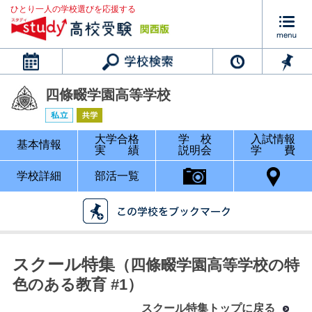
ひとり一人の学校選びを応援する
カレンダー
四條畷学園高等学校
大学合格
学 校
入試情報
基本情報
実 績
説明会
学 費
学校詳細
部活一覧
スクール特集
（四條畷学園高等学校の特
色のある教育 #1）
スクール特集トップに戻る