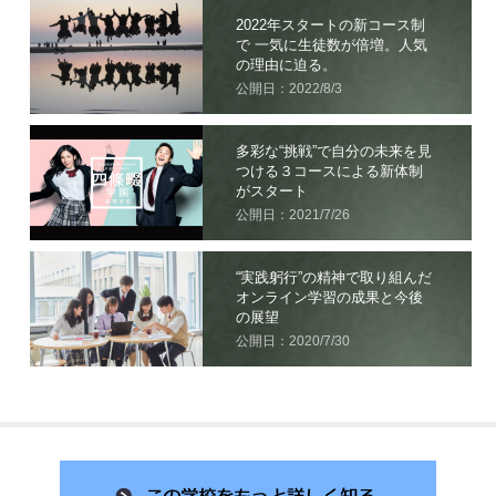
2022年スタートの新コース制
で 一気に生徒数が倍増。人気
の理由に迫る。
公開日：2022/8/3
多彩な“挑戦”で自分の未来を見
つける３コースによる新体制
がスタート
公開日：2021/7/26
“実践躬行”の精神で取り組んだ
オンライン学習の成果と今後
の展望
公開日：2020/7/30