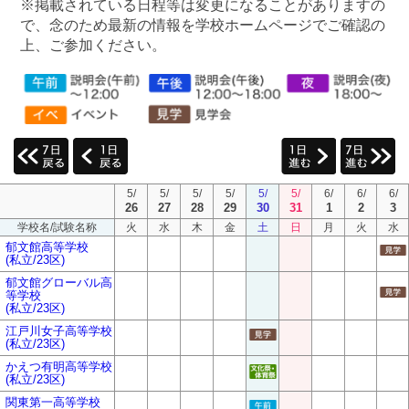
※掲載されている日程等は変更になることがありますの
で、念のため最新の情報を学校ホームページでご確認の
上、ご参加ください。
5/
5/
5/
5/
5/
5/
6/
6/
6/
26
27
28
29
30
31
1
2
3
学校名/試験名称
火
水
木
金
土
日
月
火
水
郁文館高等学校
(私立/23区)
郁文館グローバル高
等学校
(私立/23区)
江戸川女子高等学校
(私立/23区)
かえつ有明高等学校
(私立/23区)
関東第一高等学校