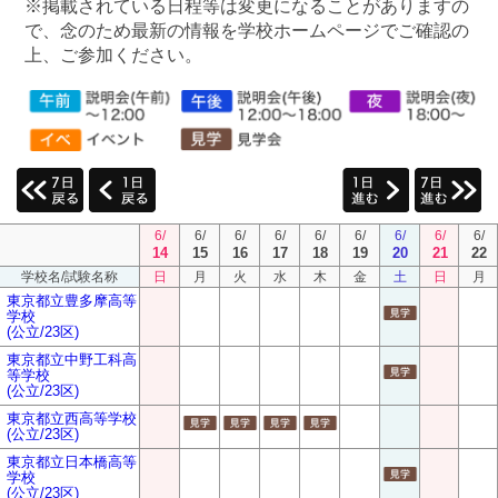
※掲載されている日程等は変更になることがありますの
で、念のため最新の情報を学校ホームページでご確認の
上、ご参加ください。
6/
6/
6/
6/
6/
6/
6/
6/
6/
14
15
16
17
18
19
20
21
22
学校名/試験名称
日
月
火
水
木
金
土
日
月
東京都立豊多摩高等
学校
(公立/23区)
東京都立中野工科高
等学校
(公立/23区)
東京都立西高等学校
(公立/23区)
東京都立日本橋高等
学校
(公立/23区)