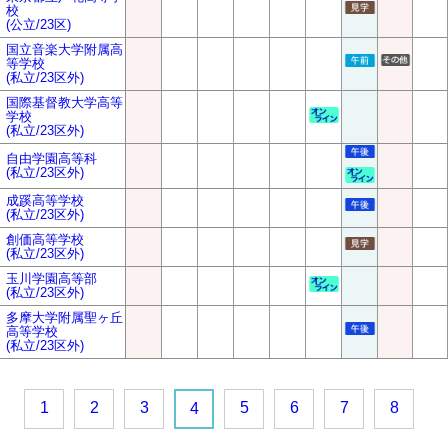
校
(公立/23区)
国立音楽大学附属高
等学校
(私立/23区外)
国際基督教大学高等
学校
(私立/23区外)
自由学園高等科
(私立/23区外)
成蹊高等学校
(私立/23区外)
創価高等学校
(私立/23区外)
玉川学園高等部
(私立/23区外)
多摩大学附属聖ヶ丘
高等学校
(私立/23区外)
1
2
3
5
6
7
8
4