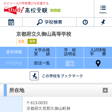
ひとり一人の学校選びを応援する
カレンダー
京都府立久御山高等学校
大学合格
学 校
入試情報
基本情報
実 績
説明会
学 費
学校詳細
部活一覧
所在地
〒613-0033
京都府久世郡久御山町林