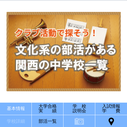
大学合格
学 校
入試情報
基本情報
実 績
説明会
学 費
学校詳細
部活一覧