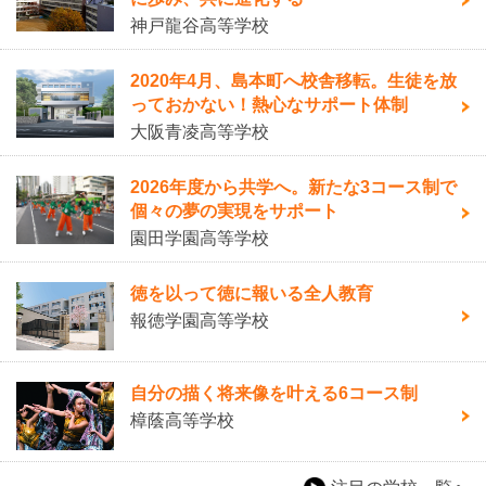
神戸龍谷高等学校
2020年4月、島本町へ校舎移転。生徒を放
っておかない！熱心なサポート体制
大阪青凌高等学校
2026年度から共学へ。新たな3コース制で
個々の夢の実現をサポート
園田学園高等学校
徳を以って徳に報いる全人教育
報徳学園高等学校
自分の描く将来像を叶える6コース制
樟蔭高等学校