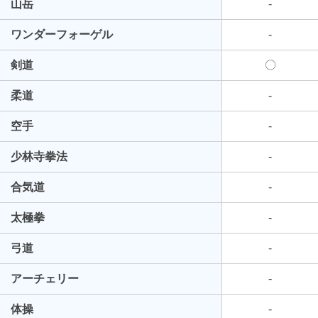
山岳
-
ワンダーフォーゲル
-
剣道
〇
柔道
-
空手
-
少林寺拳法
-
合気道
-
太極拳
-
弓道
-
アーチェリー
-
体操
-