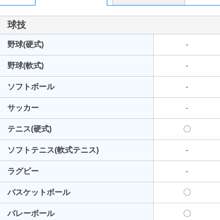
球技
野球(硬式)
-
野球(軟式)
-
ソフトボール
-
サッカー
-
最近見た学校
テニス(硬式)
〇
洛星ノートルダム女学院高等学校
※2026年4月より校名変更
ソフトテニス(軟式テニス)
-
ブックマークした学校
ラグビー
-
ブックマークした学校はありません
バスケットボール
〇
バレーボール
〇