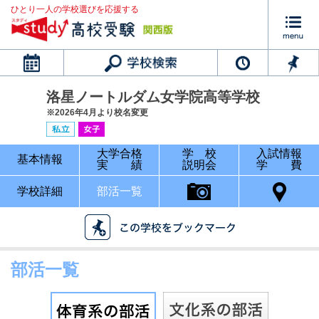
ひとり一人の学校選びを応援する
カレンダー
洛星ノートルダム女学院高等学校
※2026年4月より校名変更
大学合格
学 校
入試情報
基本情報
実 績
説明会
学 費
学校詳細
部活一覧
部活一覧