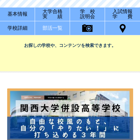
大学合格
学 校
入試情報
基本情報
実 績
説明会
学 費
学校詳細
部活一覧
お探しの学校や、コンテンツを検索できます。