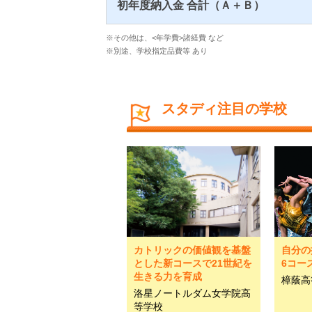
初年度納入金 合計（Ａ＋Ｂ）
※その他は、<年学費>諸経費 など
※別途、学校指定品費等 あり
スタディ注目の学校
カトリックの価値観を基盤
自分の
とした新コースで21世紀を
6コー
生きる力を育成
樟蔭高
洛星ノートルダム女学院高
等学校