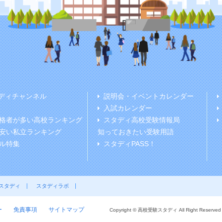
ディチャンネル
説明会・イベントカレンダー
入試カレンダー
格者が多い高校ランキング
スタディ高校受験情報局
安い私立ランキング
知っておきたい受験用語
ル特集
スタディPASS！
スタディ
スタディラボ
ー
免責事項
サイトマップ
Copyright © 高校受験スタディ All Right Reserved