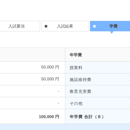
入試要項
入試結果
学費
年学費
50,000 円
授業料
50,000 円
施設維持費
-
教育充実費
-
その他
100,000 円
年学費 合計（Ｂ）