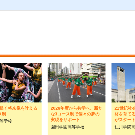
描く将来像を叶える
2026年度から共学へ。新た
21世紀社
ス制
な3コース制で個々の夢の
材を育てる
実現をサポート
がスター
等学校
園田学園高等学校
仁川学院