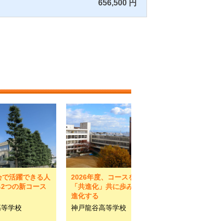
656,500 円
会で活躍できる人
2026年度、コースを一新。
2つの新コース
「共進化」共に歩み、共に
ト
進化する
高等学校
神戸龍谷高等学校