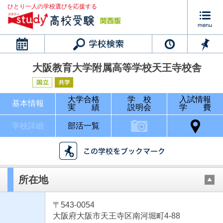
ひとり一人の学校選びを応援する
カレンダー
大阪教育大学附属高等学校天王寺校舎
大学合格
学 校
入試情報
基本情報
実 績
説明会
学 費
学校詳細
部活一覧
所在地
〒543-0054
大阪府大阪市天王寺区南河堀町4-88