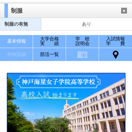
制服
制服の有無
あり
大学合格
学 校
入試情報
基本情報
実 績
説明会
学 費
学校詳細
部活一覧