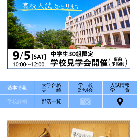
大学合格
学 校
入試情報
基本情報
実 績
説明会
学 費
学校詳細
部活一覧