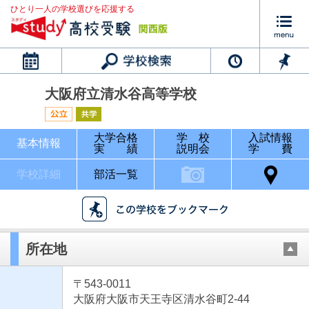
ひとり一人の学校選びを応援する
カレンダー
大阪府立清水谷高等学校
大学合格
学 校
入試情報
基本情報
実 績
説明会
学 費
学校詳細
部活一覧
所在地
〒543-0011
大阪府大阪市天王寺区清水谷町2-44