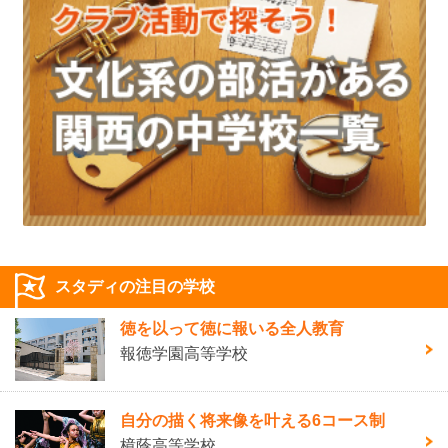
スタディの注目の学校
徳を以って徳に報いる全人教育
報徳学園高等学校
自分の描く将来像を叶える6コース制
樟蔭高等学校