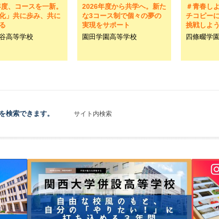
6年度、コースを一新。
2026年度から共学へ。新た
＃青春し
化」共に歩み、共に
な3コース制で個々の夢の
チコピー
る
実現をサポート
挑戦しよ
谷高等学校
園田学園高等学校
四條畷学
を検索できます。
サイト内検索