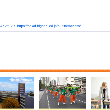
ttps://sakai-higashi.ed.jp/outline/access/