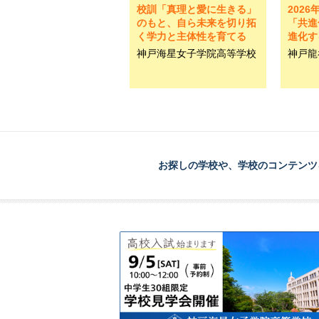
校訓「真理と愛に生きる」
202
のもと、自ら未来を切り拓
「共進
く学力と主体性を育てる
進化す
神戸海星女子学院高等学校
神戸龍
お探しの学校や、学校のコンテンツ