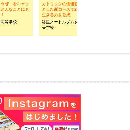
ようぜ をキャッ
カトリックの価値観を基盤
にどんなことにも
とした新コースで21世紀を
う！
生きる力を育成
園高等学校
洛星ノートルダム女学院高
等学校