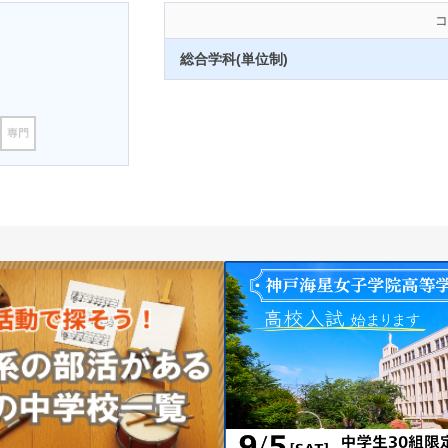
コ
総合学科(単位制)