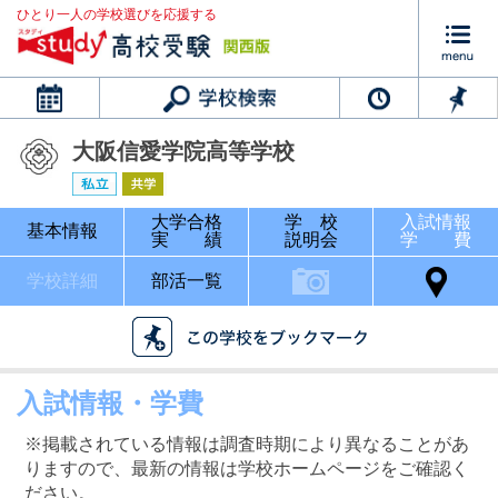
ひとり一人の学校選びを応援する
カレンダー
大阪信愛学院高等学校
大学合格
学 校
入試情報
基本情報
実 績
説明会
学 費
学校詳細
部活一覧
入試情報・学費
※掲載されている情報は調査時期により異なることがあ
りますので、最新の情報は学校ホームページをご確認く
ださい。