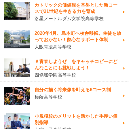
カトリックの価値観を基盤とした新コー
スで21世紀を生きる力を育成
洛星ノートルダム女学院高等学校
2020年4月、島本町へ校舎移転。生徒を放
っておかない！熱心なサポート体制
大阪青凌高等学校
＃青春しようぜ をキャッチコピーにど
んなことにも挑戦しよう！
四條畷学園高等学校
自分の描く将来像を叶える6コース制
樟蔭高等学校
小規模校のメリットを活かした手厚い個
別指導