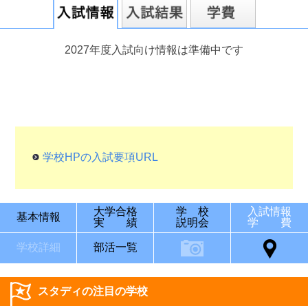
2027年度入試向け情報は準備中です
学校HPの入試要項URL
大学合格
学 校
入試情報
基本情報
実 績
説明会
学 費
学校詳細
部活一覧
スタディの注目の学校