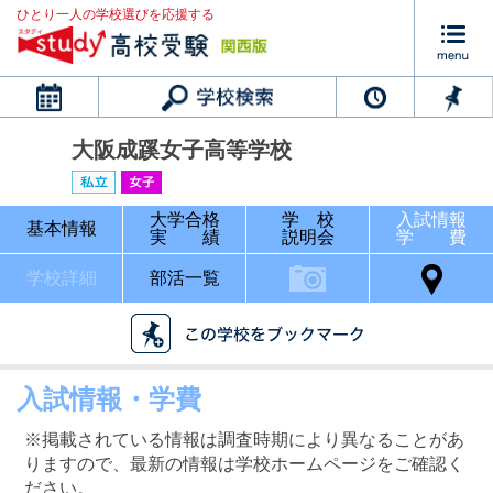
ひとり一人の学校選びを応援する
カレンダー
大阪成蹊女子高等学校
大学合格
学 校
入試情報
基本情報
実 績
説明会
学 費
学校詳細
部活一覧
入試情報・学費
※掲載されている情報は調査時期により異なることがあ
りますので、最新の情報は学校ホームページをご確認く
ださい。