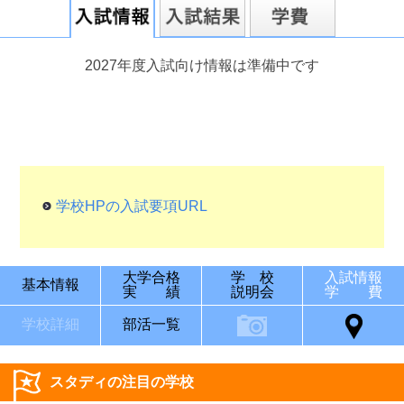
2027年度入試向け情報は準備中です
学校HPの入試要項URL
大学合格
学 校
入試情報
基本情報
実 績
説明会
学 費
学校詳細
部活一覧
スタディの注目の学校