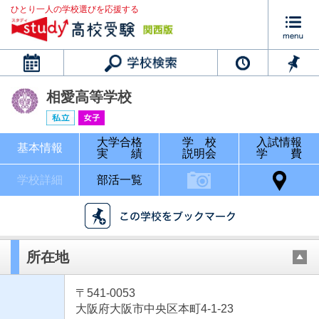
ひとり一人の学校選びを応援する
カレンダー
相愛高等学校
大学合格
学 校
入試情報
基本情報
実 績
説明会
学 費
学校詳細
部活一覧
所在地
〒541-0053
大阪府大阪市中央区本町4-1-23