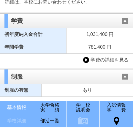
詳細は、学校にお問い合わせください。
学費
初年度納入金合計
1,031,400 円
年間学費
781,400 円
学費の詳細を見る
制服
制服の有無
あり
大学合格
学 校
入試情報
基本情報
実 績
説明会
学 費
学校詳細
部活一覧