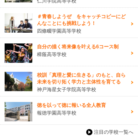
仁川学院高等学校
＃青春しようぜ をキャッチコピーにど
んなことにも挑戦しよう！
四條畷学園高等学校
自分の描く将来像を叶える6コース制
樟蔭高等学校
校訓「真理と愛に生きる」のもと、自ら
未来を切り拓く学力と主体性を育てる
神戸海星女子学院高等学校
徳を以って徳に報いる全人教育
報徳学園高等学校
注目の学校一覧へ