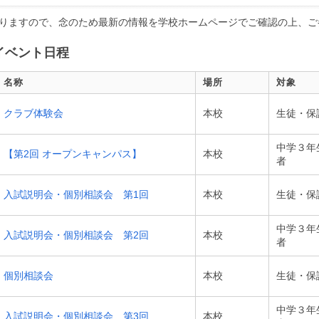
りますので、念のため最新の情報を学校ホームページでご確認の上、ご
イベント日程
名称
場所
対象
クラブ体験会
本校
生徒・保
中学３年
【第2回 オープンキャンパス】
本校
者
入試説明会・個別相談会 第1回
本校
生徒・保
中学３年
入試説明会・個別相談会 第2回
本校
者
個別相談会
本校
生徒・保
中学３年
入試説明会・個別相談会 第3回
本校