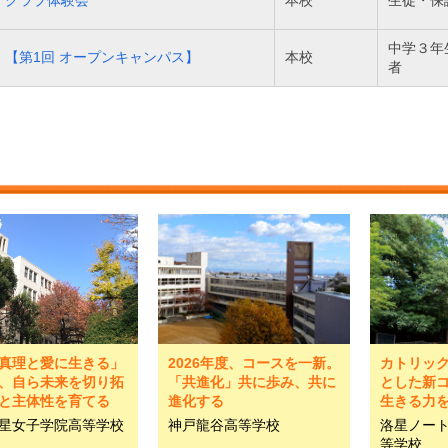
クラブ体験会
本校
生徒・保
中学３年
【第1回 オープンキャンパス】
本校
者
真理と愛に生きる」
2026年度、コースを一新。
カトリッ
、自ら未来を切り拓
「共進化」共に歩み、共に
とした新コ
と主体性を育てる
進化する
生きる力
星女子学院高等学校
神戸龍谷高等学校
洛星ノー
等学校