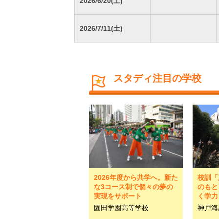
2026/6/20(土)
2026/7/11(土)
スタディ注目の学校
2026年度から共学へ。新た
校訓「
な3コース制で個々の夢の
のもと
実現をサポート
く学力
園田学園高等学校
神戸海