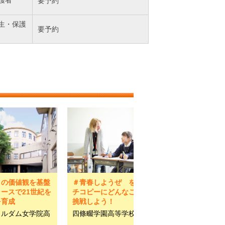
護者
要予約
生・保護
要予約
クの価値観を基盤
＃青春しようぜ をキャッ
ースで21世紀を
チコピーにどんなことにも
を育成
挑戦しよう！
トルダム女学院高
四條畷学園高等学校