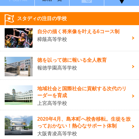
スタディの注目の学校
自分の描く将来像を叶える6コース制
樟蔭高等学校
徳を以って徳に報いる全人教育
報徳学園高等学校
地域社会と国際社会に貢献する次代のリ
ーダーを育成
上宮高等学校
2020年4月、島本町へ校舎移転。生徒を放
っておかない！熱心なサポート体制
大阪青凌高等学校