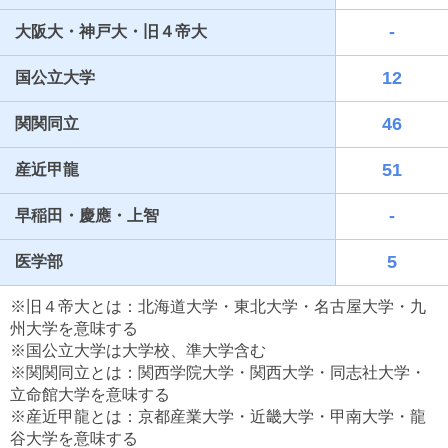
-
大阪大・神戸大・旧４帝大
12
国公立大学
46
関関同立
51
産近甲龍
-
早稲田・慶應・上智
最近見た学校
5
医学部
四天王寺東高等学校
※旧４帝大とは：北海道大学・東北大学・名古屋大学・九
ブックマークした学校
州大学を意味する
※国公立大学は大学校、準大学含む
ブックマークした学校はありません
※関関同立とは：関西学院大学・関西大学・同志社大学・
立命館大学を意味する
※産近甲龍とは：京都産業大学・近畿大学・甲南大学・龍
谷大学を意味する