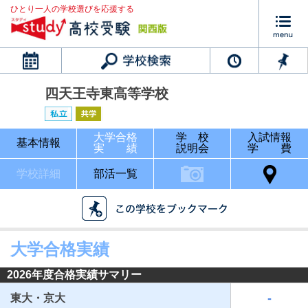
ひとり一人の学校選びを応援する
カレンダー
四天王寺東高等学校
大学合格
学 校
入試情報
基本情報
実 績
説明会
学 費
学校詳細
部活一覧
大学合格実績
2026年度合格実績サマリー
-
東大・京大