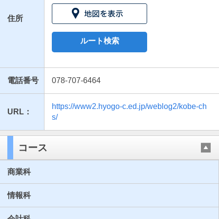
住所
ルート検索
電話番号
078-707-6464
https://www2.hyogo-c.ed.jp/weblog2/kobe-ch
URL：
最近見た学校
s/
兵庫県立神戸商業高等学校
コース
ブックマークした学校
商業科
ブックマークした学校はありません
情報科
会計科