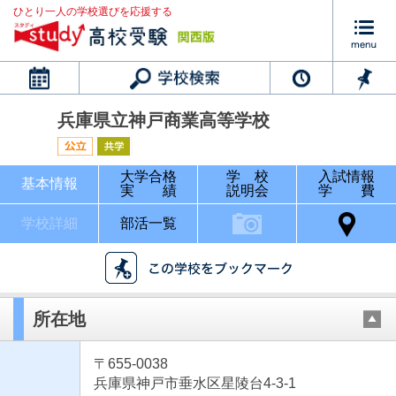
ひとり一人の学校選びを応援する
カレンダー
兵庫県立神戸商業高等学校
大学合格
学 校
入試情報
基本情報
実 績
説明会
学 費
学校詳細
部活一覧
所在地
〒655-0038
兵庫県神戸市垂水区星陵台4-3-1