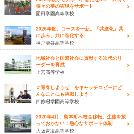
個々の夢の実現をサポート
園田学園高等学校
2026年度、コースを一新。「共進化」共
に歩み、共に進化する
神戸龍谷高等学校
地域社会と国際社会に貢献する次代のリ
ーダーを育成
上宮高等学校
＃青春しようぜ をキャッチコピーにど
んなことにも挑戦しよう！
四條畷学園高等学校
2020年4月、島本町へ校舎移転。生徒を放
っておかない！熱心なサポート体制
大阪青凌高等学校