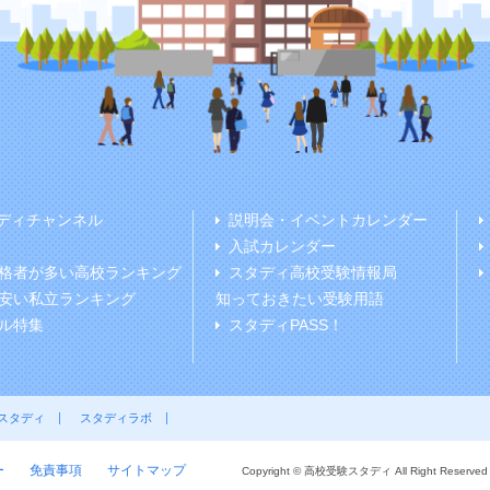
ディチャンネル
説明会・イベントカレンダー
入試カレンダー
格者が多い高校ランキング
スタディ高校受験情報局
安い私立ランキング
知っておきたい受験用語
ル特集
スタディPASS！
スタディ
スタディラボ
ー
免責事項
サイトマップ
Copyright © 高校受験スタディ All Right Reserved