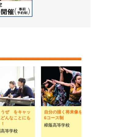
ようぜ をキャッ
自分の描く将来像を叶える
にどんなことにも
6コース制
う！
樟蔭高等学校
園高等学校