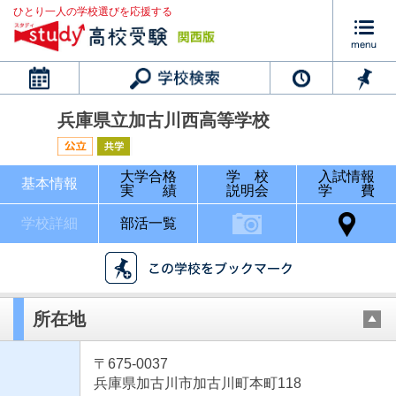
ひとり一人の学校選びを応援する
カレンダー
兵庫県立加古川西高等学校
大学合格
学 校
入試情報
基本情報
実 績
説明会
学 費
学校詳細
部活一覧
所在地
〒675-0037
兵庫県加古川市加古川町本町118