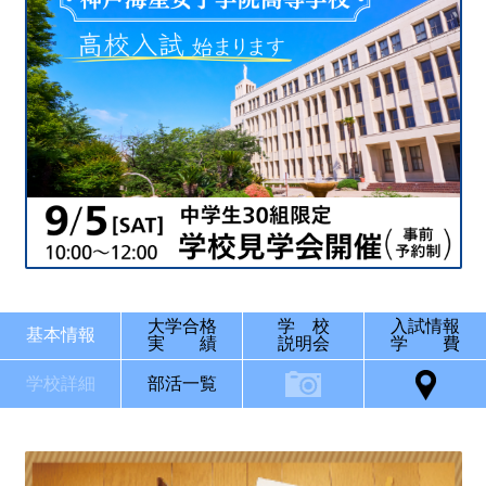
大学合格
学 校
入試情報
基本情報
実 績
説明会
学 費
学校詳細
部活一覧