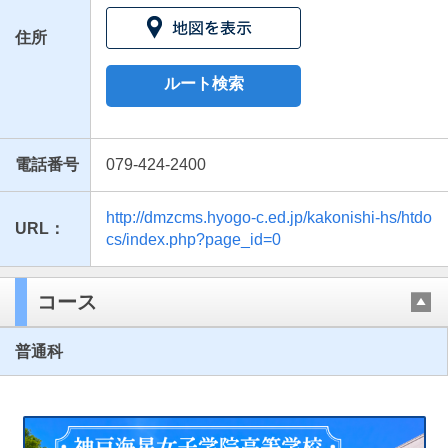
住所
ルート検索
電話番号
079-424-2400
http://dmzcms.hyogo-c.ed.jp/kakonishi-hs/htdo
URL：
最近見た学校
cs/index.php?page_id=0
兵庫県立加古川西高等学校
コース
ブックマークした学校
普通科
ブックマークした学校はありません