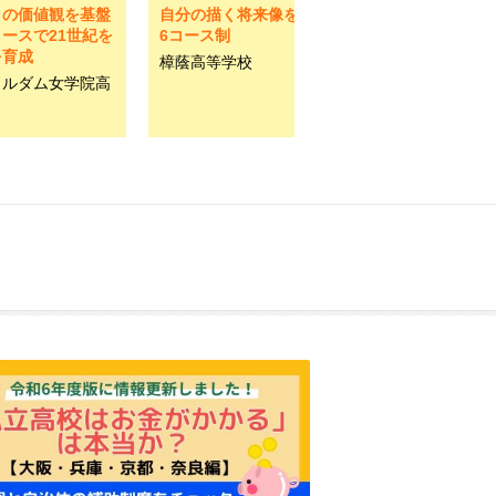
クの価値観を基盤
自分の描く将来像を叶える
ースで21世紀を
6コース制
を育成
樟蔭高等学校
トルダム女学院高