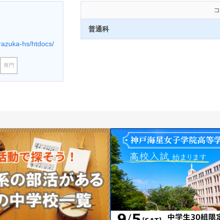
コ
普通科
razuka-hs/htdocs/