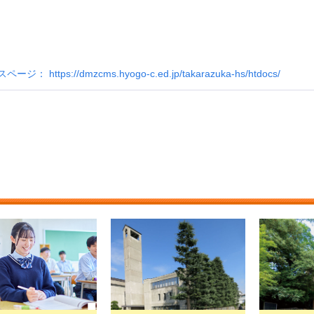
https://dmzcms.hyogo-c.ed.jp/takarazuka-hs/htdocs/