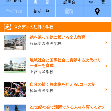
基本情報
実 績
説明会
学 費
学校詳細
部活一覧
スタディの注目の学校
徳を以って徳に報いる全人教育
報徳学園高等学校
地域社会と国際社会に貢献する次代のリ
ーダーを育成
上宮高等学校
自分の描く将来像を叶える6コース制
樟蔭高等学校
21世紀社会で活躍できる人材を育てる2つ