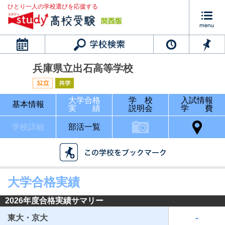
ひとり一人の学校選びを応援する
カレンダー
兵庫県立出石高等学校
大学合格
学 校
入試情報
基本情報
実 績
説明会
学 費
学校詳細
部活一覧
大学合格実績
2026年度合格実績サマリー
-
東大・京大