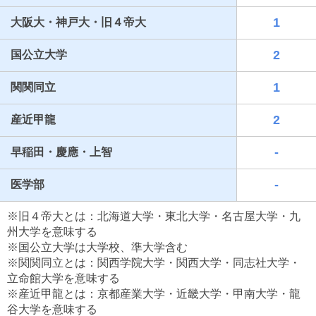
1
大阪大・神戸大・旧４帝大
2
国公立大学
1
関関同立
2
産近甲龍
-
早稲田・慶應・上智
最近見た学校
-
医学部
兵庫県立出石高等学校
※旧４帝大とは：北海道大学・東北大学・名古屋大学・九
ブックマークした学校
州大学を意味する
※国公立大学は大学校、準大学含む
ブックマークした学校はありません
※関関同立とは：関西学院大学・関西大学・同志社大学・
立命館大学を意味する
※産近甲龍とは：京都産業大学・近畿大学・甲南大学・龍
谷大学を意味する