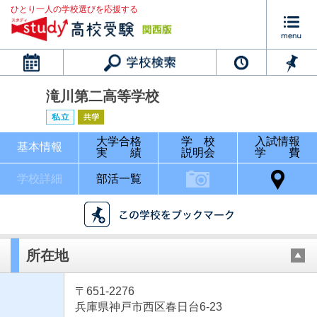
ひとり一人の学校選びを応援する
カレンダー
滝川第二高等学校
大学合格
学 校
入試情報
基本情報
実 績
説明会
学 費
学校詳細
部活一覧
所在地
〒651-2276
兵庫県神戸市西区春日台6-23