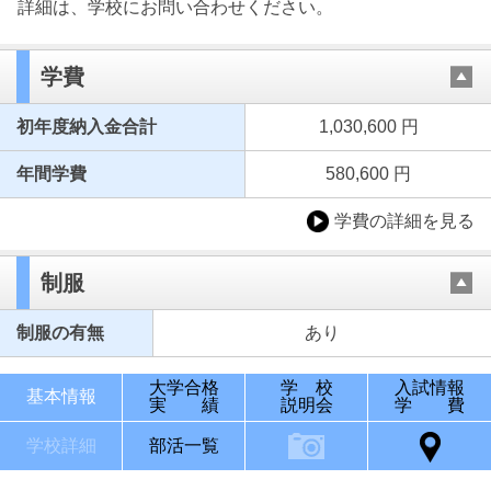
詳細は、学校にお問い合わせください。
学費
初年度納入金合計
1,030,600 円
年間学費
580,600 円
学費の詳細を見る
制服
制服の有無
あり
大学合格
学 校
入試情報
基本情報
実 績
説明会
学 費
学校詳細
部活一覧