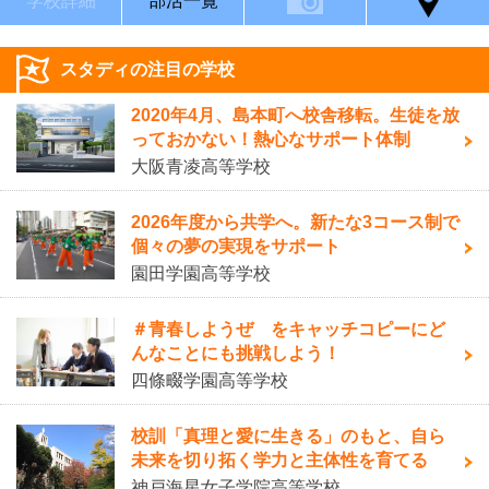
学校詳細
部活一覧
スタディの注目の学校
2020年4月、島本町へ校舎移転。生徒を放
っておかない！熱心なサポート体制
大阪青凌高等学校
2026年度から共学へ。新たな3コース制で
個々の夢の実現をサポート
園田学園高等学校
＃青春しようぜ をキャッチコピーにど
んなことにも挑戦しよう！
四條畷学園高等学校
校訓「真理と愛に生きる」のもと、自ら
未来を切り拓く学力と主体性を育てる
神戸海星女子学院高等学校