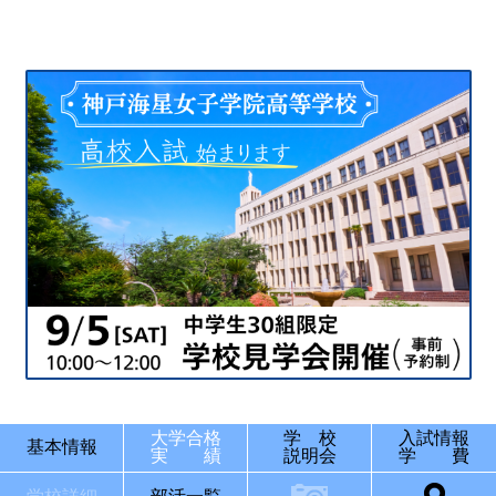
最近見た学校
彩星工科高等学校
ブックマークした学校
ブックマークした学校はありません
大学合格
学 校
入試情報
基本情報
実 績
説明会
学 費