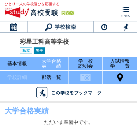
ひとり一人の学校選びを応援する
カレンダー
彩星工科高等学校
大学合格
学 校
入試情報
基本情報
実 績
説明会
学 費
学校詳細
部活一覧
大学合格実績
ただいま準備中です。