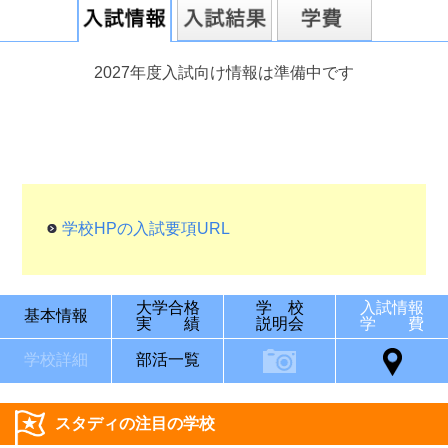
2027年度入試向け情報は準備中です
学校HPの入試要項URL
大学合格
学 校
入試情報
基本情報
実 績
説明会
学 費
学校詳細
部活一覧
スタディの注目の学校