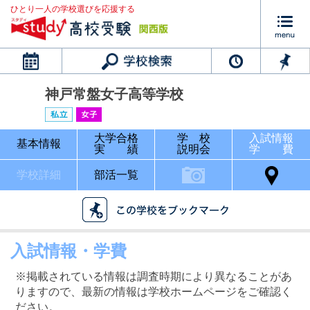
ひとり一人の学校選びを応援する
カレンダー
神戸常盤女子高等学校
大学合格
学 校
入試情報
基本情報
実 績
説明会
学 費
学校詳細
部活一覧
入試情報・学費
※掲載されている情報は調査時期により異なることがあ
りますので、最新の情報は学校ホームページをご確認く
ださい。