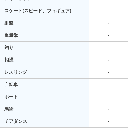
スケート(スピード、フィギュア)
-
射撃
-
重量挙
-
釣り
-
相撲
-
レスリング
-
自転車
-
ボート
-
馬術
-
チアダンス
-