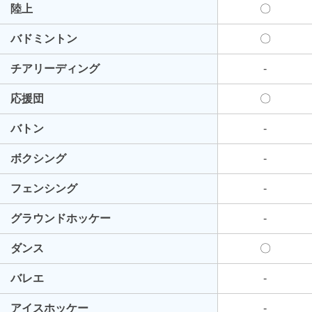
陸上
〇
バドミントン
〇
チアリーディング
-
応援団
〇
バトン
-
ボクシング
-
フェンシング
-
グラウンドホッケー
-
ダンス
〇
バレエ
-
アイスホッケー
-