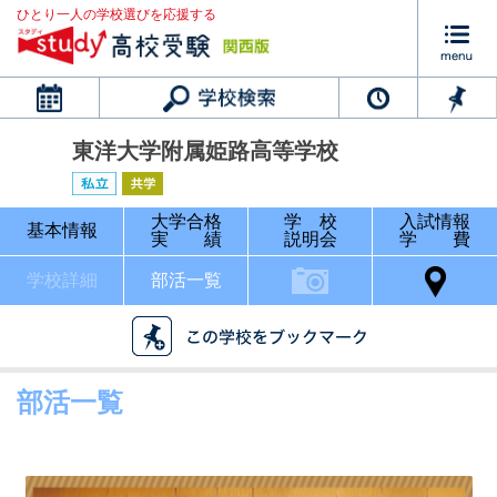
ひとり一人の学校選びを応援する
カレンダー
東洋大学附属姫路高等学校
大学合格
学 校
入試情報
基本情報
実 績
説明会
学 費
学校詳細
部活一覧
部活一覧