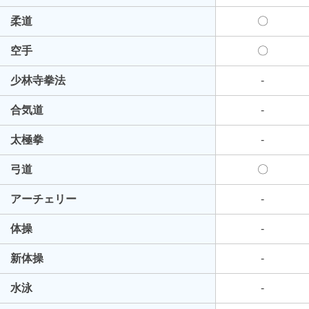
柔道
〇
空手
〇
少林寺拳法
-
合気道
-
太極拳
-
弓道
〇
アーチェリー
-
体操
-
新体操
-
水泳
-