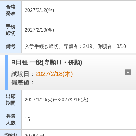
合格
2027/2/12(金)
発表
手続
2027/2/19(金)
締切
備考
入学手続き締切、専願者：2/19、併願者：3/18
B日程 一般(専願Ⅲ・併願)
試験日：
2027/2/18(木)
偏差値：
-
出願
2027/1/19(火)〜2027/2/16(火)
期間
募集
15
人数
受験料
20,000円