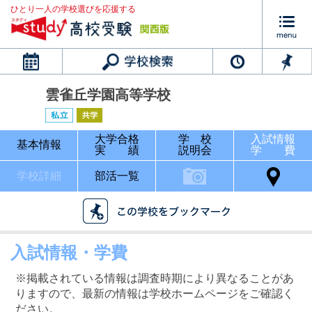
ひとり一人の学校選びを応援する
カレンダー
雲雀丘学園高等学校
大学合格
学 校
入試情報
基本情報
実 績
説明会
学 費
学校詳細
部活一覧
入試情報・学費
※掲載されている情報は調査時期により異なることがあ
りますので、最新の情報は学校ホームページをご確認く
ださい。