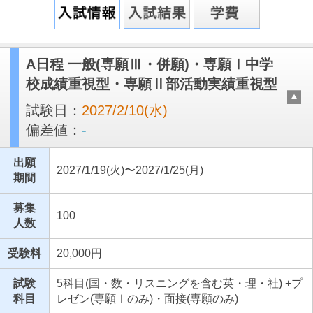
A日程 一般(専願Ⅲ・併願)・専願Ⅰ中学
校成績重視型・専願Ⅱ部活動実績重視型
試験日：
2027/2/10(水)
偏差値：
-
出願
2027/1/19(火)〜2027/1/25(月)
期間
募集
100
人数
受験料
20,000円
試験
5科目(国・数・リスニングを含む英・理・社) +プ
科目
レゼン(専願Ⅰのみ)・面接(専願のみ)