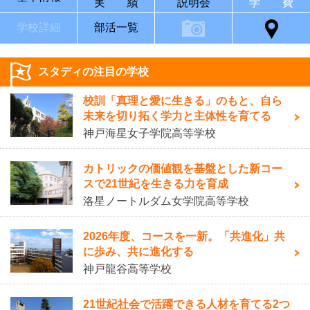
実 績
説明会
学 費
学校詳細
部活一覧
スタディの注目の学校
校訓「真理と愛に生きる」のもと、自ら
未来を切り拓く学力と主体性を育てる
神戸海星女子学院高等学校
カトリックの価値観を基盤とした新コー
スで21世紀を生きる力を育成
洛星ノートルダム女学院高等学校
2026年度、コースを一新。「共進化」共
に歩み、共に進化する
神戸龍谷高等学校
21世紀社会で活躍できる人材を育てる2つ