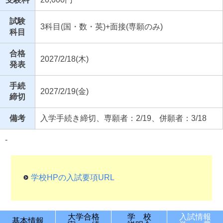
試験
3科目(国・数・英)+面接(専願のみ)
科目
合格
2027/2/18(木)
発表
手続
2027/2/19(金)
締切
備考
入学手続き締切、専願者：2/19、併願者：3/18
-
学校HPの入試要項URL
大学合格
学 校
入試情報
基本情報