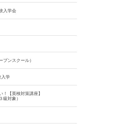
験入学会
ープンスクール）
験入学
い！【英検対策講座】
３級対象）