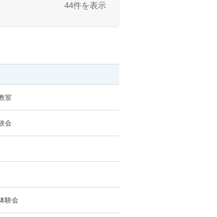
44件を表示
教室
験会
体験会