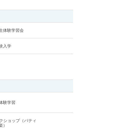
生体験学習会
験入学
体験学習
ワークショップ（パティ
楽）