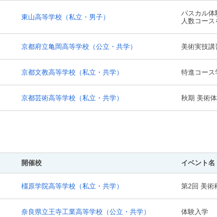
パスカル体
東山高等学校
（私立・男子）
人数コース
京都府立亀岡高等学校
（公立・共学）
美術実技講
京都文教高等学校
（私立・共学）
特進コース
京都芸術高等学校
（私立・共学）
秋期 美術
開催校
イベント名
橿原学院高等学校
（私立・共学）
第2回 美
奈良県立王寺工業高等学校
（公立・共学）
体験入学