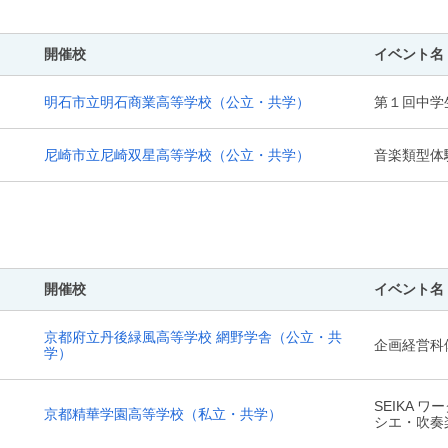
開催校
イベント名
明石市立明石商業高等学校
（公立・共学）
第１回中学
尼崎市立尼崎双星高等学校
（公立・共学）
音楽類型体
開催校
イベント名
京都府立丹後緑風高等学校 網野学舎
（公立・共
企画経営科
学）
SEIKA 
京都精華学園高等学校
（私立・共学）
シエ・吹奏