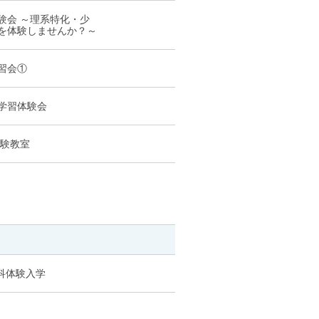
験会 ～理系特化・少
を体験しませんか？～
習会①
学習体験会
体験教室
術科体験入学