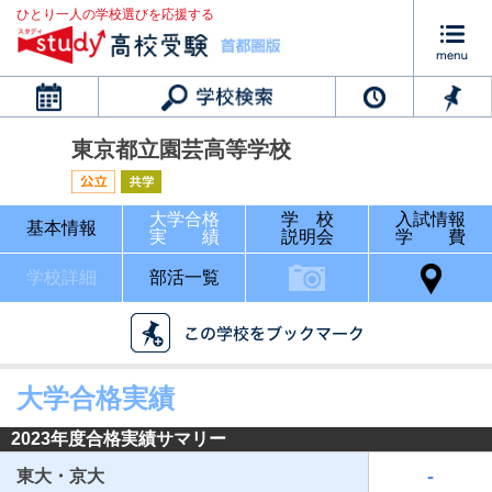
ひとり一人の学校選びを応援する
カレンダー
東京都立園芸高等学校
大学合格
学 校
入試情報
基本情報
実 績
説明会
学 費
学校詳細
部活一覧
大学合格実績
2023年度合格実績サマリー
-
東大・京大