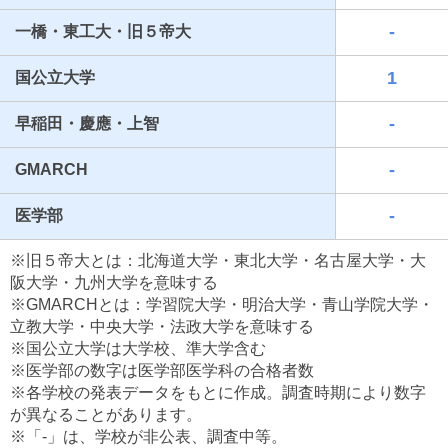
-
一橋・東工大・旧５帝大
1
国公立大学
-
早稲田・慶應・上智
-
GMARCH
-
医学部
最近見た学校
※旧５帝大とは：北海道大学・東北大学・名古屋大学・大
東京都立園芸高等学校
阪大学・九州大学を意味する
※GMARCHとは：学習院大学・明治大学・青山学院大学・
ブックマークした学校
立教大学・中央大学・法政大学を意味する
※国公立大学は大学校、準大学含む
ブックマークした学校はありません
※医学部の数字は医学部医学科の合格者数
※各学校の発表データをもとに作成。調査時期により数字
が異なることがあります。
※「-」は、学校が非公表、調査中等。