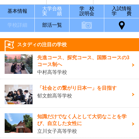
大学合格
学 校
入試情報
基本情報
実 績
説明会
学 費
学校詳細
部活一覧
スタディの注目の学校
先進コース、探究コース、国際コースの3
コース制へ
中村高等学校
「社会との繋がり日本一」を目指す
郁文館高等学校
知識だけでなく人として大切なことを学
び、自立した女性に
立川女子高等学校