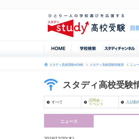
スタディ高校受験HOME
スタディ高校受験情報局
ニュ
スタディ高校受験
説明会・
すべて
入試動
イベント
ニュース
2018/12/20(木)