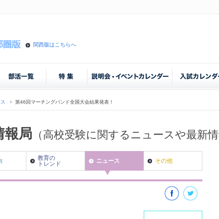
関西版はこちらへ
ース
第46回マーチングバンド全国大会結果発表！
情報局
（高校受験に関するニュースや最新
教育の
向
ニュース
その他
トレンド