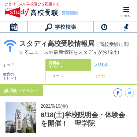
ひとり一人の学校選びを応援する
カレンダー
スタディ高校受験情報局
（高校受験に関
するニュースや最新情報をスタディがお届け）
説明会・
すべて
入試動向
イベント
教育の
ニュース
その他
トレンド
説明会・イベント
2022/6/10(金)
6/18(土)学校説明会・体験会
を開催！ 聖学院