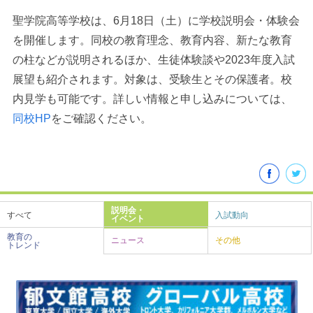
聖学院高等学校は、6月18日（土）に学校説明会・体験会
を開催します。同校の教育理念、教育内容、新たな教育
の柱などが説明されるほか、生徒体験談や2023年度入試
展望も紹介されます。対象は、受験生とその保護者。校
内見学も可能です。詳しい情報と申し込みについては、
同校HP
をご確認ください。
最近見た学校
学校閲覧履歴はありません
説明会・
すべて
入試動向
イベント
ブックマークした学校
教育の
ニュース
その他
トレンド
ブックマークした学校はありません