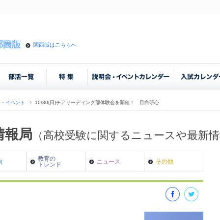
関西版はこちらへ
会・イベント
10/30(日)チアリーディング部体験会を開催！ 目白研心
情報局
（高校受験に関するニュースや最新
教育の
向
ニュース
その他
トレンド