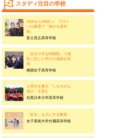
スタディ注目の学校
SGHからWWLへ グロー
バル教育で「伸びる進学
校」
富士見丘高等学校
「自分で作る時間割」で個
性に応じた学びや進路を実
現
桐朋女子高等学校
人間力を磨き「しなやかな
強さ」を育む
目黒日本大学高等学校
「好き」を力にする教育
女子美術大学付属高等学校