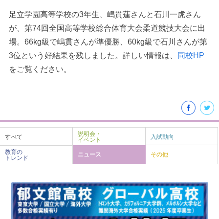
足立学園高等学校の3年生、嶋貫蓮さんと石川一虎さん
が、第74回全国高等学校総合体育大会柔道競技大会に出
場。66kg級で嶋貫さんが準優勝、60kg級で石川さんが第
3位という好結果を残しました。詳しい情報は、
同校HP
をご覧ください。
最近見た学校
学校閲覧履歴はありません
説明会・
すべて
入試動向
イベント
教育の
ニュース
その他
トレンド
ブックマークした学校
ブックマークした学校はありません