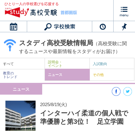
ひとり一人の学校選びを応援する
カレンダー
スタディ高校受験情報局
（高校受験に関
するニュースや最新情報をスタディがお届け）
説明会・
すべて
入試動向
イベント
教育の
ニュース
その他
トレンド
ニュース
2025/8/19(火)
インターハイ柔道の個人戦で
準優勝と第3位！ 足立学園