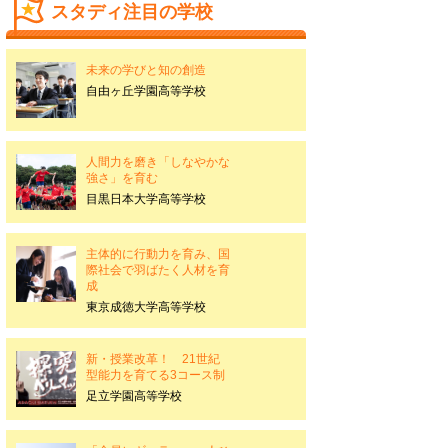
スタディ注目の学校
未来の学びと知の創造
自由ヶ丘学園高等学校
人間力を磨き「しなやかな
強さ」を育む
目黒日本大学高等学校
主体的に行動力を育み、国
際社会で羽ばたく人材を育
成
東京成徳大学高等学校
新・授業改革！ 21世紀
型能力を育てる3コース制
足立学園高等学校