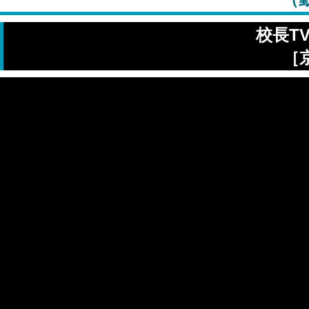
校長T
［