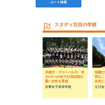
ルート検索
スタディ注目の学校
共感力・グローバル力・学
知識だ
力の3つの柱で21世紀型の
切なこ
賢い女性を育成
女性に
京華女子高等学校
立川女