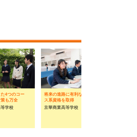
た4つのコー
将来の進路に有利なビジネ
対策も万全
ス系資格を取得
高等学校
京華商業高等学校