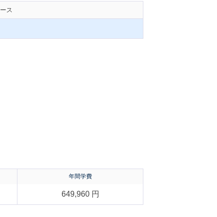
ース
年間学費
649,960 円