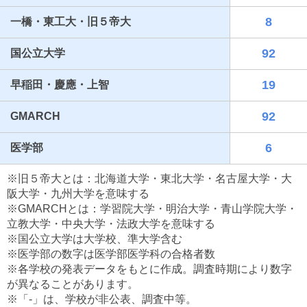
8
一橋・東工大・旧５帝大
92
国公立大学
19
早稲田・慶應・上智
92
GMARCH
6
医学部
最近見た学校
※旧５帝大とは：北海道大学・東北大学・名古屋大学・大
土浦日本大学高等学校
阪大学・九州大学を意味する
※GMARCHとは：学習院大学・明治大学・青山学院大学・
ブックマークした学校
立教大学・中央大学・法政大学を意味する
※国公立大学は大学校、準大学含む
ブックマークした学校はありません
※医学部の数字は医学部医学科の合格者数
※各学校の発表データをもとに作成。調査時期により数字
が異なることがあります。
※「-」は、学校が非公表、調査中等。