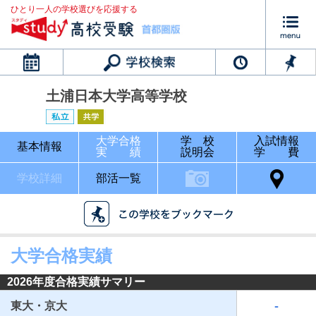
ひとり一人の学校選びを応援する
カレンダー
土浦日本大学高等学校
大学合格
学 校
入試情報
基本情報
実 績
説明会
学 費
学校詳細
部活一覧
大学合格実績
2026年度合格実績サマリー
-
東大・京大