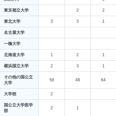
東京都立大学
2
2
東北大学
3
3
1
名古屋大学
一橋大学
北海道大学
1
2
1
横浜国立大学
2
3
1
その他の国公立
58
48
64
大学
大学校
2
国公立大学医学
2
1
部