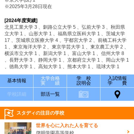
※2025年3月28日現在
[2024年度実績]
北見工業大学 3 、釧路公立大学 5 、弘前大学 3 、秋田県
立大学 1 、山形大学 1 、福島県立医科大学 1 、茨城大学
17 、茨城県立医療大学 4 、宇都宮大学 2 、前橋工科大学
1 、東京海洋大学 2 、東京学芸大学 1 、東京農工大学 2 、
横浜市立大学 1 、新潟大学 1 、富山大学 1 、信州大学 8
、長野大学 3 、静岡大学 1 、京都府立大学 1 、岡山大学 1
、徳島大学 1 、高知大学 1 、熊本大学 1 、琉球大学 1
大学合格
学 校
入試情報
基本情報
実 績
説明会
学 費
学校詳細
部活一覧
スタディの注目の学校
世界を心に入れた人を育てる
啓明学園高等学校