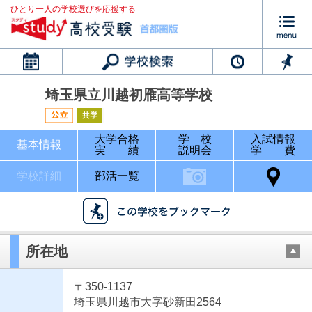
ひとり一人の学校選びを応援する
カレンダー
埼玉県立川越初雁高等学校
大学合格
学 校
入試情報
基本情報
実 績
説明会
学 費
学校詳細
部活一覧
所在地
〒350-1137
埼玉県川越市大字砂新田2564