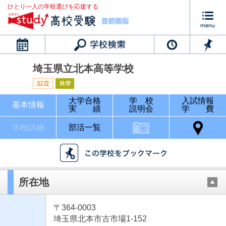
ひとり一人の学校選びを応援する
カレンダー
埼玉県立北本高等学校
大学合格
学 校
入試情報
基本情報
実 績
説明会
学 費
学校詳細
部活一覧
所在地
〒364-0003
埼玉県北本市古市場1-152