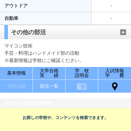
アウトドア
-
自動車
-
その他の部活
マイコン技術
手芸・料理はハンドメイド部の活動
※最新情報は学校にご確認ください。
大学合格
学 校
入試情報
基本情報
実 績
説明会
学 費
学校詳細
部活一覧
スタディの注目の学校
お探しの学校や、コンテンツを検索できます。