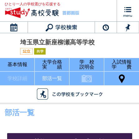
ひとり一人の学校選びを応援する
カレンダー
埼玉県立新座柳瀬高等学校
大学合格
学 校
入試情報
基本情報
実 績
説明会
学 費
学校詳細
部活一覧
部活一覧