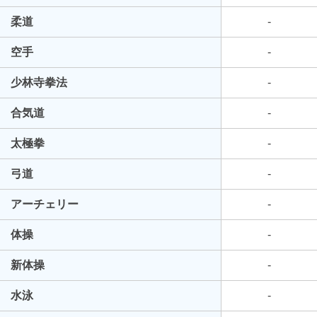
柔道
-
空手
-
少林寺拳法
-
合気道
-
太極拳
-
弓道
-
アーチェリー
-
体操
-
新体操
-
水泳
-