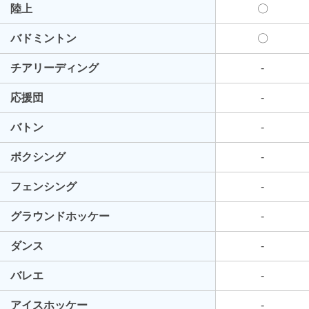
陸上
〇
バドミントン
〇
チアリーディング
-
応援団
-
バトン
-
ボクシング
-
フェンシング
-
グラウンドホッケー
-
ダンス
-
バレエ
-
アイスホッケー
-