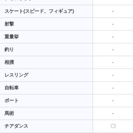
スケート(スピード、フィギュア)
-
射撃
-
重量挙
-
釣り
-
相撲
-
レスリング
-
自転車
-
ボート
-
馬術
-
チアダンス
〇