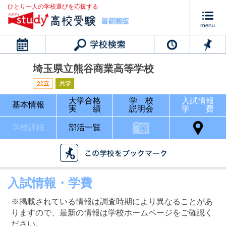
ひとり一人の学校選びを応援する
カレンダー
埼玉県立熊谷商業高等学校
大学合格
学 校
入試情報
基本情報
実 績
説明会
学 費
学校詳細
部活一覧
入試情報・学費
※掲載されている情報は調査時期により異なることがあ
りますので、最新の情報は学校ホームページをご確認く
ださい。