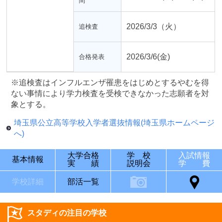
間
2026/3/3（火）
追検査
2026/3/6(金)
合格発表
※追検査はインフルエンザ罹患をはじめとするやむを得
ない事情により学力検査を受検できなかった志願者を対
象とする。
埼玉県公立高等学校入学者選抜情報(埼玉県ホームページ
へ)
大学合格
学 校
入試情報
基本情報
実 績
説明会
学 費
学校詳細
部活一覧
スタディの注目の学校