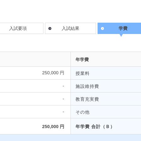
入試要項
入試結果
学費
年学費
250,000 円
授業料
-
施設維持費
-
教育充実費
-
その他
250,000 円
年学費 合計（Ｂ）