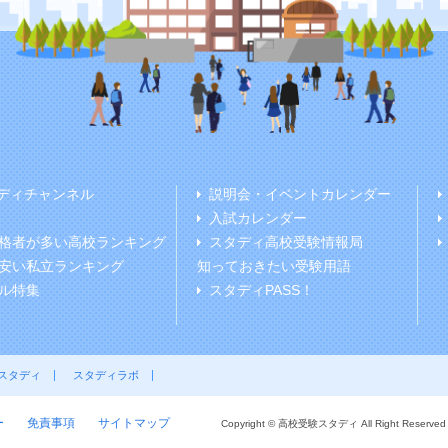
ディチャンネル
説明会・イベントカレンダー
入試カレンダー
格者が多い高校ランキング
スタディ高校受験情報局
安い私立ランキング
知っておきたい受験用語
ル特集
スタディPASS！
スタディ
スタディラボ
ー
免責事項
サイトマップ
Copyright © 高校受験スタディ All Right Reserved