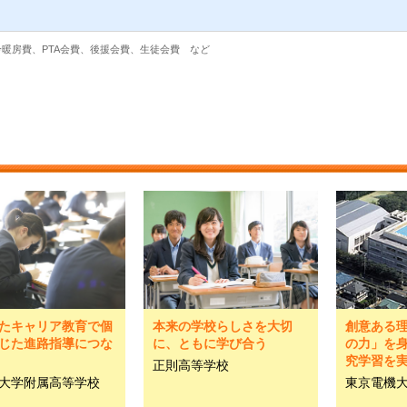
暖房費、PTA会費、後援会費、生徒会費 など
たキャリア教育で個
本来の学校らしさを大切
創意ある理
じた進路指導につな
に、ともに学び合う
の力」を
究学習を
正則高等学校
大学附属高等学校
東京電機