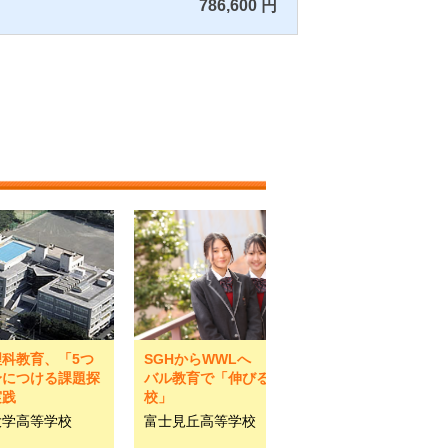
786,600 円
科教育、「5つ
SGHからWWLへ グロー
身につける課題探
バル教育で「伸びる進学
実践
校」
大学高等学校
富士見丘高等学校