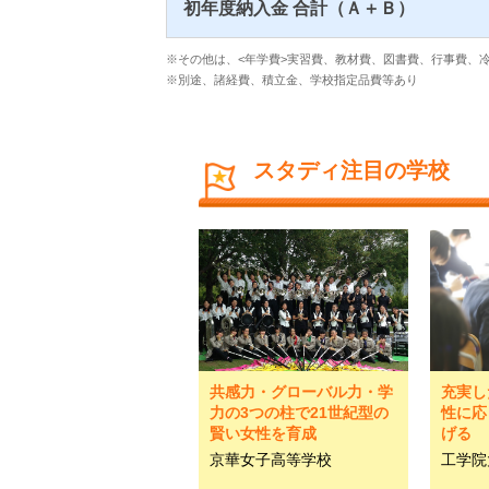
初年度納入金 合計（Ａ＋Ｂ）
※その他は、<年学費>実習費、教材費、図書費、行事費、冷
※別途、諸経費、積立金、学校指定品費等あり
スタディ注目の学校
共感力・グローバル力・学
充実し
力の3つの柱で21世紀型の
性に応
賢い女性を育成
げる
京華女子高等学校
工学院