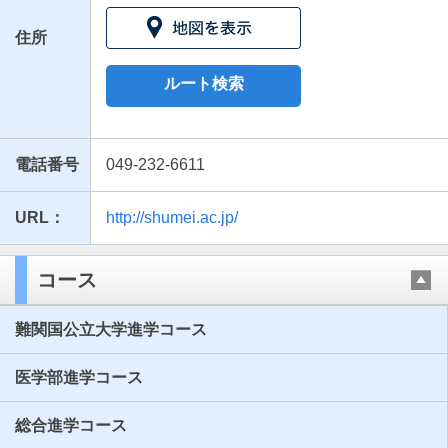
住所
ルート検索
電話番号
049-232-6611
URL：
http://shumei.ac.jp/
最近見た学校
秀明高等学校
コース
ブックマークした学校
難関国公立大学進学コース
ブックマークした学校はありません
医学部進学コース
総合進学コース