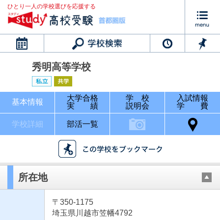
ひとり一人の学校選びを応援する
カレンダー
秀明高等学校
大学合格
学 校
入試情報
基本情報
実 績
説明会
学 費
学校詳細
部活一覧
所在地
〒350-1175
埼玉県川越市笠幡4792