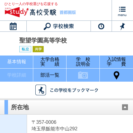
ひとり一人の学校選びを応援する
カレンダー
聖望学園高等学校
大学合格
学 校
入試情報
基本情報
実 績
説明会
学 費
学校詳細
部活一覧
所在地
〒357-0006
埼玉県飯能市中山292