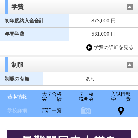
学費
初年度納入金合計
873,000 円
年間学費
531,000 円
学費の詳細を見る
制服
制服の有無
あり
大学合格
学 校
入試情報
基本情報
実 績
説明会
学 費
学校詳細
部活一覧