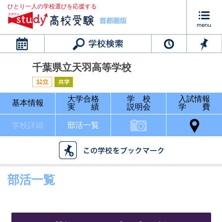
ひとり一人の学校選びを応援する
カレンダー
千葉県立天羽高等学校
大学合格
学 校
入試情報
基本情報
実 績
説明会
学 費
学校詳細
部活一覧
部活一覧