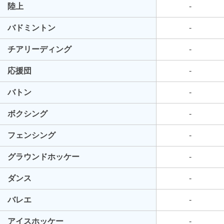
陸上
-
バドミントン
-
チアリーディング
-
応援団
-
バトン
-
ボクシング
-
フェンシング
-
グラウンドホッケー
-
ダンス
-
バレエ
-
アイスホッケー
-