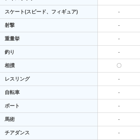
スケート(スピード、フィギュア)
-
射撃
-
重量挙
-
釣り
-
相撲
〇
レスリング
-
自転車
-
ボート
-
馬術
-
チアダンス
-