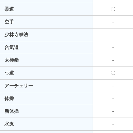
柔道
〇
空手
-
少林寺拳法
-
合気道
-
太極拳
-
弓道
〇
アーチェリー
-
体操
-
新体操
-
水泳
-