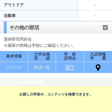
アウトドア
-
自動車
-
その他の部活
漫画研究同好会
※最新の情報は学校にご確認ください。
大学合格
学 校
入試情報
基本情報
実 績
説明会
学 費
学校詳細
部活一覧
スタディの注目の学校
お探しの学校や、コンテンツを検索できます。