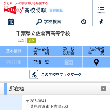
ひとり一人の学校選びを応援する
カレンダー
千葉県立佐倉西高等学校
大学合格
学 校
入試情報
基本情報
実 績
説明会
学 費
学校詳細
部活一覧
所在地
〒285-0841
千葉県佐倉市下志津263