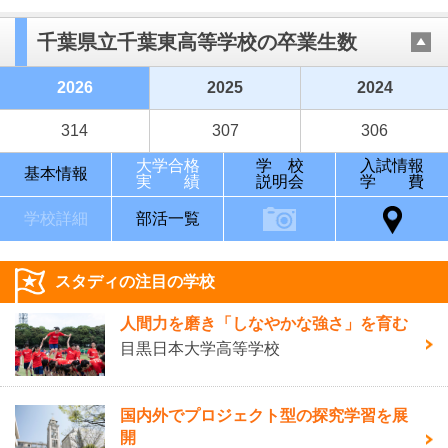
千葉県立千葉東高等学校の卒業生数
2026
2025
2024
314
307
306
大学合格
学 校
入試情報
基本情報
実 績
説明会
学 費
学校詳細
部活一覧
スタディの注目の学校
人間力を磨き「しなやかな強さ」を育む
目黒日本大学高等学校
国内外でプロジェクト型の探究学習を展
開