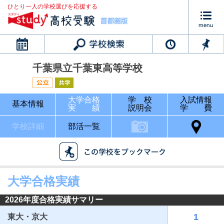
ひとり一人の学校選びを応援する
カレンダー
千葉県立千葉東高等学校
大学合格
学 校
入試情報
基本情報
実 績
説明会
学 費
学校詳細
部活一覧
大学合格実績
2026年度合格実績サマリー
1
東大・京大