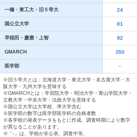
24
一橋・東工大・旧５帝大
81
国公立大学
92
早稲田・慶應・上智
350
GMARCH
-
医学部
最近見た学校
※旧５帝大とは：北海道大学・東北大学・名古屋大学・大
千葉県立千葉東高等学校
阪大学・九州大学を意味する
※GMARCHとは：学習院大学・明治大学・青山学院大学・
ブックマークした学校
立教大学・中央大学・法政大学を意味する
※国公立大学は大学校、準大学含む
ブックマークした学校はありません
※医学部の数字は医学部医学科の合格者数
※各学校の発表データをもとに作成。調査時期により数字
が異なることがあります。
※「-」は、学校が非公表、調査中等。