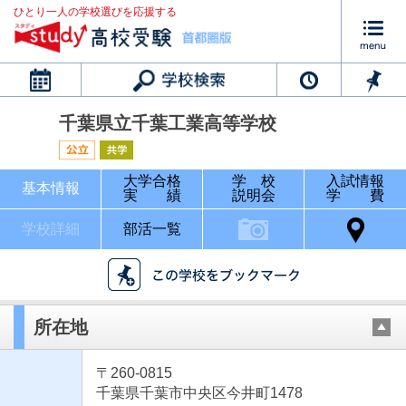
ひとり一人の学校選びを応援する
カレンダー
千葉県立千葉工業高等学校
大学合格
学 校
入試情報
基本情報
実 績
説明会
学 費
学校詳細
部活一覧
所在地
〒260-0815
千葉県千葉市中央区今井町1478