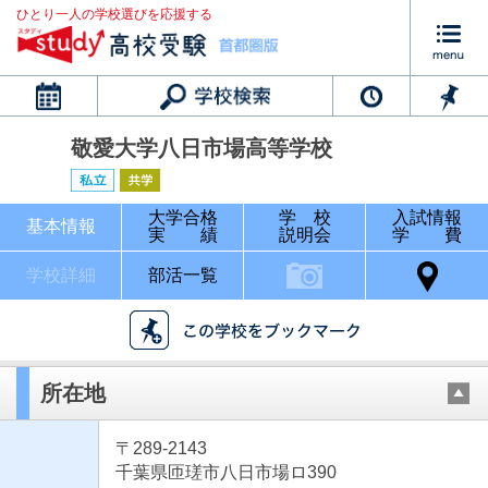
ひとり一人の学校選びを応援する
カレンダー
敬愛大学八日市場高等学校
大学合格
学 校
入試情報
基本情報
実 績
説明会
学 費
学校詳細
部活一覧
所在地
〒289-2143
千葉県匝瑳市八日市場ロ390