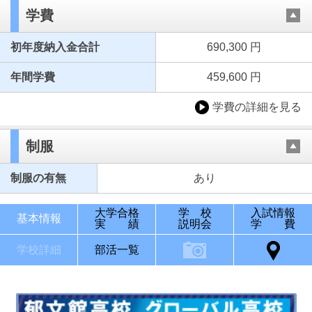
学費
初年度納入金合計
690,300 円
年間学費
459,600 円
学費の詳細を見る
制服
制服の有無
あり
大学合格
学 校
入試情報
基本情報
実 績
説明会
学 費
学校詳細
部活一覧