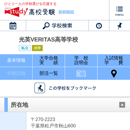
ひとり一人の学校選びを応援する
カレンダー
光英VERITAS高等学校
大学合格
学 校
入試情報
基本情報
実 績
説明会
学 費
学校詳細
部活一覧
所在地
〒270-2223
千葉県松戸市秋山600