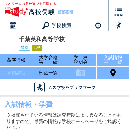
ひとり一人の学校選びを応援する
カレンダー
千葉英和高等学校
大学合格
学 校
入試情報
基本情報
実 績
説明会
学 費
学校詳細
部活一覧
入試情報・学費
※掲載されている情報は調査時期により異なることがあ
りますので、最新の情報は学校ホームページをご確認く
ださい。