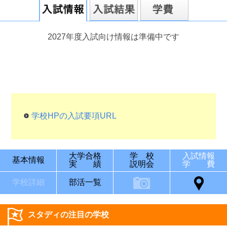
2027年度入試向け情報は準備中です
学校HPの入試要項URL
大学合格
学 校
入試情報
基本情報
実 績
説明会
学 費
学校詳細
部活一覧
スタディの注目の学校